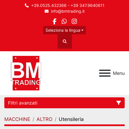
+39.0525.432366 - +39 347.9640611
info@bmtrading.it
facebook
whatsapp
instagram
Seleziona la lingua
Cerca
Menu
Filtri avanzati
MACCHINE
ALTRO
Utensileria
Categoria