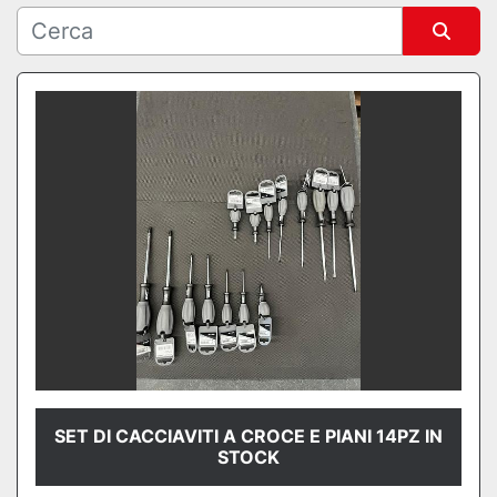
Ordina per
SET DI CACCIAVITI A CROCE E PIANI 14PZ IN
STOCK