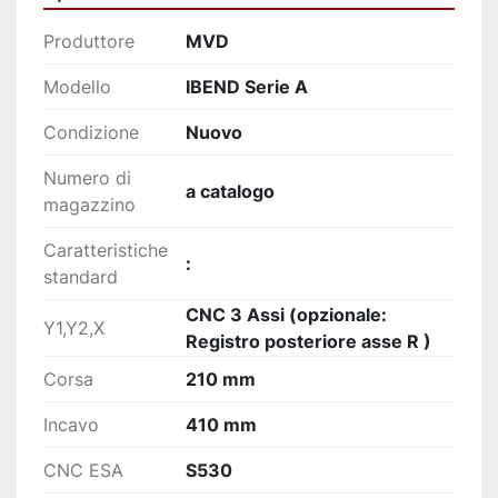
Produttore
MVD
Modello
IBEND Serie A
Condizione
Nuovo
Numero di
a catalogo
magazzino
Caratteristiche
:
standard
CNC 3 Assi (opzionale:
Y1,Y2,X
Registro posteriore asse R )
Corsa
210 mm
Incavo
410 mm
CNC ESA
S530