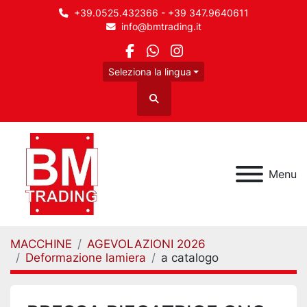
+39.0525.432366 - +39 347.9640611
info@bmtrading.it
facebook
whatsapp
instagram
Seleziona la lingua
Cerca
Menu
MACCHINE
AGEVOLAZIONI 2026
Deformazione lamiera
a catalogo