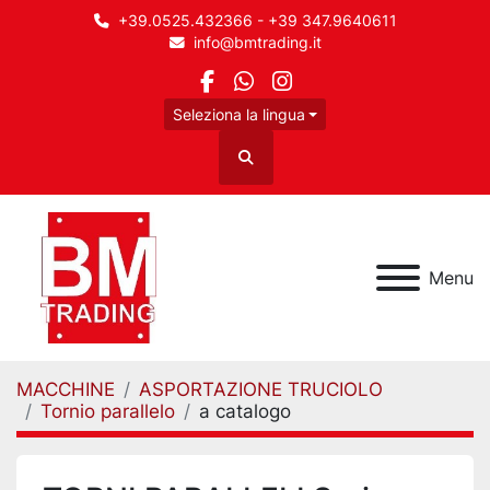
+39.0525.432366 - +39 347.9640611
info@bmtrading.it
facebook
whatsapp
instagram
Seleziona la lingua
Cerca
Menu
MACCHINE
ASPORTAZIONE TRUCIOLO
Tornio parallelo
a catalogo