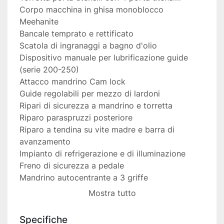
Corpo macchina in ghisa monoblocco 
Meehanite
Bancale temprato e rettificato
Scatola di ingranaggi a bagno d'olio
Dispositivo manuale per lubrificazione guide 
(serie 200-250)
Attacco mandrino Cam lock
Guide regolabili per mezzo di lardoni
Ripari di sicurezza a mandrino e torretta
Riparo paraspruzzi posteriore
Riparo a tendina su vite madre e barra di 
avanzamento
Impianto di refrigerazione e di illuminazione
Freno di sicurezza a pedale
Mandrino autocentrante a 3 griffe
Piattaforma 4 griffe indipendenti
Mostra tutto
Lunetta fissa e mobile
Contropunta fissa e rotante
Specifiche