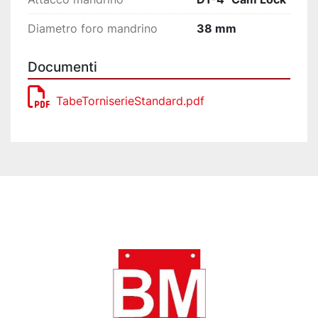
Diametro foro mandrino
38 mm
Documenti
TabeTorniserieStandard.pdf