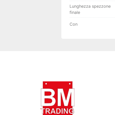
Lunghezza spezzone
finale
Con