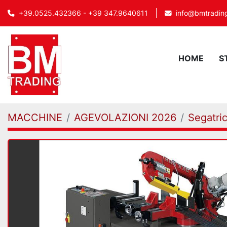
info@bmtrading
+39.0525.432366 - +39 347.9640611
HOME
MACCHINE
AGEVOLAZIONI 2026
Segatric