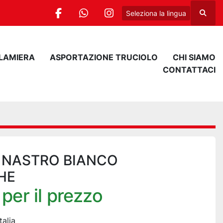
Seleziona la lingua
Cerca
facebook
whatsapp
instagram
 LAMIERA
ASPORTAZIONE TRUCIOLO
CHI SIAMO
CONTATTACI
A NASTRO BIANCO
HE
per il prezzo
talia