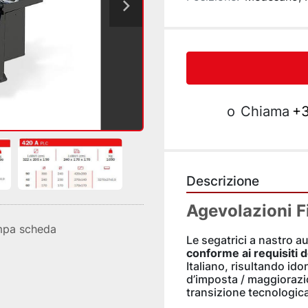
o
Chiama
+3
Descrizione
Agevolazioni F
mpa scheda
conforme ai requisiti 
Italiano, risultando id
d’imposta / maggiorazion
transizione tecnologica