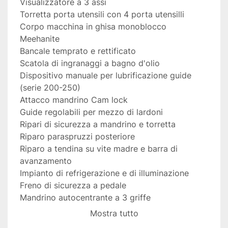
Visualizzatore a 3 assi
Torretta porta utensili con 4 porta utensilli
Corpo macchina in ghisa monoblocco 
Meehanite
Bancale temprato e rettificato
Scatola di ingranaggi a bagno d'olio
Dispositivo manuale per lubrificazione guide 
(serie 200-250)
Attacco mandrino Cam lock
Guide regolabili per mezzo di lardoni
Ripari di sicurezza a mandrino e torretta
Riparo paraspruzzi posteriore
Riparo a tendina su vite madre e barra di 
avanzamento
Impianto di refrigerazione e di illuminazione
Freno di sicurezza a pedale
Mandrino autocentrante a 3 griffe
Piattaforma 4 griffe indipendenti
Mostra tutto
Lunetta fissa e mobile