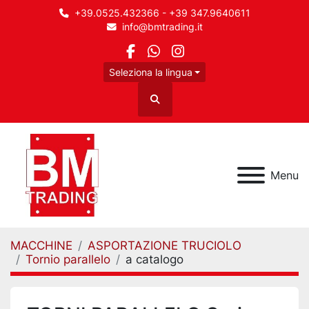
+39.0525.432366 - +39 347.9640611
info@bmtrading.it
facebook
whatsapp
instagram
Seleziona la lingua
Cerca
Menu
MACCHINE
ASPORTAZIONE TRUCIOLO
Tornio parallelo
a catalogo