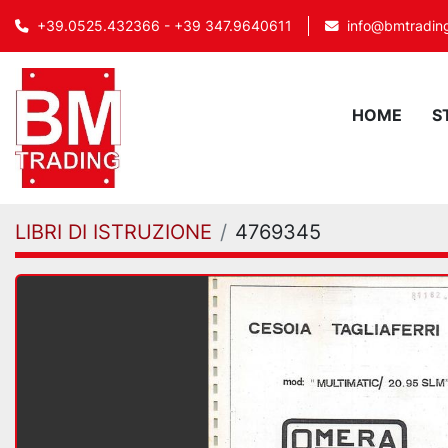
info@bmtrading
+39.0525.432366 - +39 347.9640611
HOME
LIBRI DI ISTRUZIONE
4769345