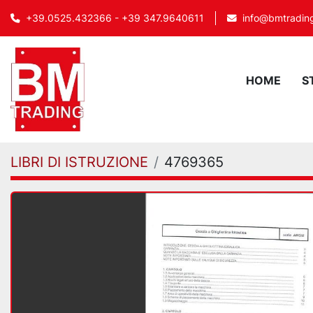
info@bmtrading
+39.0525.432366 - +39 347.9640611
HOME
LIBRI DI ISTRUZIONE
4769365