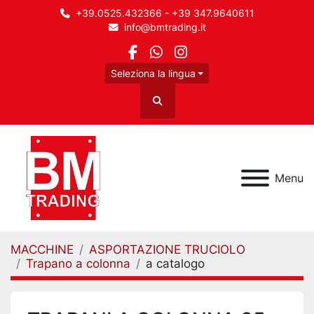
+39.0525.432366 - +39 347.9640611
info@bmtrading.it
facebook
whatsapp
instagram
Seleziona la lingua
Cerca
Menu
MACCHINE
ASPORTAZIONE TRUCIOLO
Trapano a colonna
a catalogo