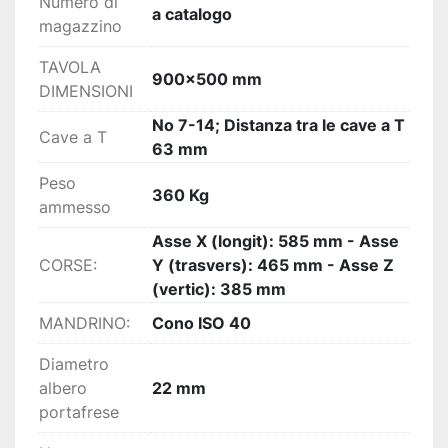
Numero di
a catalogo
magazzino
TAVOLA
900x500 mm
DIMENSIONI
No 7-14; Distanza tra le cave a T
Cave a T
63 mm
Peso
360 Kg
ammesso
Asse X (longit): 585 mm - Asse
CORSE:
Y (trasvers): 465 mm - Asse Z
(vertic): 385 mm
MANDRINO:
Cono ISO 40
Diametro
albero
22 mm
portafrese