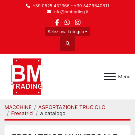
+39.0525.432366 - +39 347.9640611
info@bmtrading.it
facebook
whatsapp
instagram
Seleziona la lingua
Cerca
Menu
MACCHINE
ASPORTAZIONE TRUCIOLO
Fresatrici
a catalogo