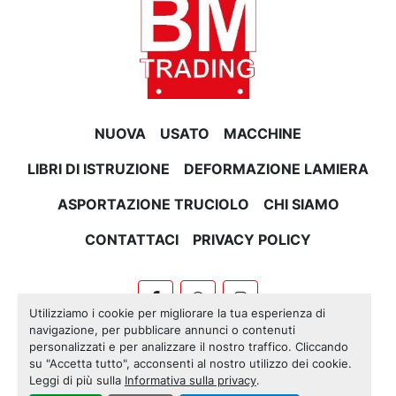
NUOVA
USATO
MACCHINE
LIBRI DI ISTRUZIONE
DEFORMAZIONE LAMIERA
ASPORTAZIONE TRUCIOLO
CHI SIAMO
CONTATTACI
PRIVACY POLICY
facebook
whatsapp
instagram
Utilizziamo i cookie per migliorare la tua esperienza di
navigazione, per pubblicare annunci o contenuti
Machinio System
sito web di
Machinio
personalizzati e per analizzare il nostro traffico. Cliccando
su "Accetta tutto", acconsenti al nostro utilizzo dei cookie.
Personalizza le preferenze sui Cookies
Leggi di più sulla
Informativa sulla privacy
.