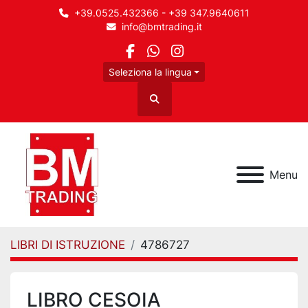
+39.0525.432366 - +39 347.9640611
info@bmtrading.it
facebook
whatsapp
instagram
Seleziona la lingua
Cerca
Menu
LIBRI DI ISTRUZIONE
4786727
LIBRO CESOIA