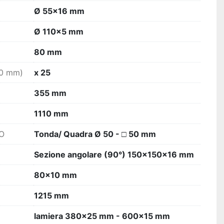
Ø 55x16 mm
Ø 110x5 mm
80 mm
20 mm)
x 25
355 mm
1110 mm
O
Tonda/ Quadra Ø 50 - □ 50 mm
Sezione angolare (90°) 150x150x16 mm
80x10 mm
1215 mm
lamiera 380x25 mm - 600x15 mm