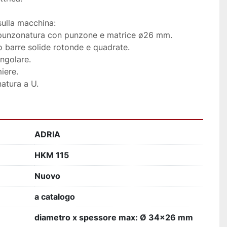
 sulla macchina:
i punzonatura con punzone e matrice ø26 mm.
io barre solide rotonde e quadrate.
angolare.
iere.
atura a U.
ADRIA
HKM 115
Nuovo
a catalogo
diametro x spessore max: Ø 34x26 mm