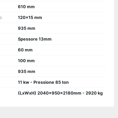
610 mm
o
120x15 mm
935 mm
Spessore 13mm
60 mm
100 mm
935 mm
11 kw - Pressione 85 ton
(LxWxH) 2040x950x2180mm - 2920 kg