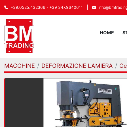
info@bmtrading
+39.0525.432366 - +39 347.9640611
HOME
MACCHINE
DEFORMAZIONE LAMIERA
Ce