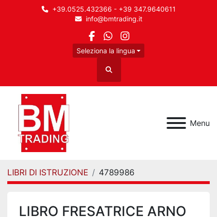
+39.0525.432366 - +39 347.9640611
info@bmtrading.it
facebook
whatsapp
instagram
Seleziona la lingua
Cerca
Menu
LIBRI DI ISTRUZIONE
4789986
LIBRO FRESATRICE ARNO