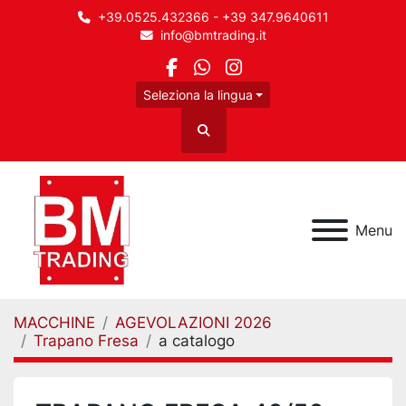
+39.0525.432366 - +39 347.9640611
info@bmtrading.it
facebook
whatsapp
instagram
Seleziona la lingua
Cerca
Menu
MACCHINE
AGEVOLAZIONI 2026
Trapano Fresa
a catalogo