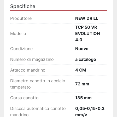
elettromagnetica
Specifiche
Porta USB
Azzeramento Assi
Produttore
NEW DRILL
Diagnostica
TCP 50 VR
Filettatura mediante teleinvertitore a 24V
Modello
EVOLUTION
Impianto di illuminazione a led
4.0
Discesa automatica elettromagnetica
Porta ethernet
Condizione
Nuovo
Macro di programmazione
Numero di magazzino
a catalogo
Tempo trapano on, Tempo mandrino on, 
tempo lavoro pompa refrigerante, 
Attacco mandrino
4 CM
contatore totale fori, contatore totale 
maschiatura, Teleassistenza tramite 
Diametro canotto in acciaio
72 mm
TeamViewer (industry 4.0)
temperato
Corsa canotto
135 mm
Discesa automatica canotto
0,05-0,15-0,2
mandrino
mm/v