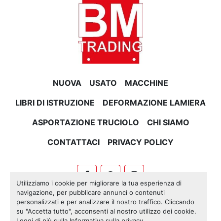
NUOVA
USATO
MACCHINE
LIBRI DI ISTRUZIONE
DEFORMAZIONE LAMIERA
ASPORTAZIONE TRUCIOLO
CHI SIAMO
CONTATTACI
PRIVACY POLICY
facebook
whatsapp
instagram
Utilizziamo i cookie per migliorare la tua esperienza di
navigazione, per pubblicare annunci o contenuti
Machinio System
sito web di
Machinio
personalizzati e per analizzare il nostro traffico. Cliccando
su "Accetta tutto", acconsenti al nostro utilizzo dei cookie.
Personalizza le preferenze sui Cookies
Leggi di più sulla
Informativa sulla privacy
.