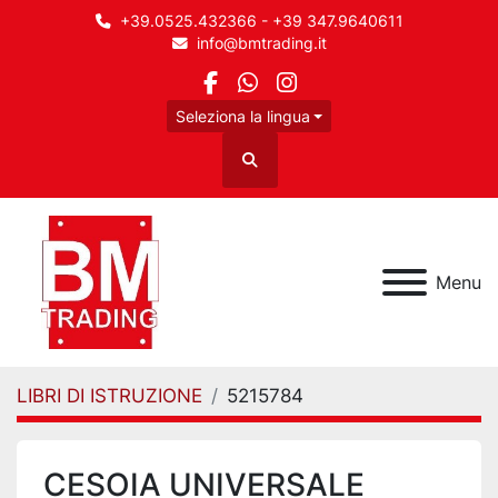
+39.0525.432366 - +39 347.9640611
info@bmtrading.it
facebook
whatsapp
instagram
Seleziona la lingua
Cerca
Menu
LIBRI DI ISTRUZIONE
5215784
CESOIA UNIVERSALE