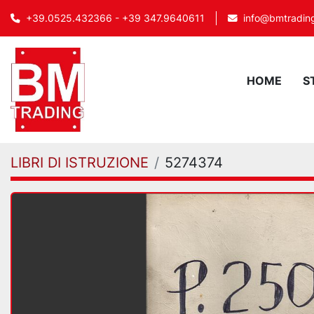
info@bmtrading
+39.0525.432366 - +39 347.9640611
HOME
LIBRI DI ISTRUZIONE
5274374