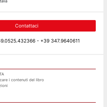
talia
Contattaci
9.0525.432366 - +39 347.9640611
ITA
care i contenuti del libro 
zioni