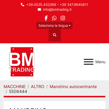
+39.0525.432366 - +39 347.9640611
info@bmtrading.it
facebook
whatsapp
instagram
Seleziona la lingua
Cerca
Menu
MACCHINE
ALTRO
Mandrino autocentrante
5506444