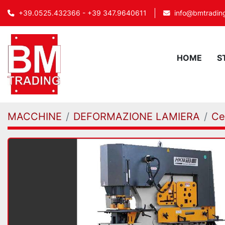
info@bmtrading
+39.0525.432366 - +39 347.9640611
HOME
MACCHINE
DEFORMAZIONE LAMIERA
Ce