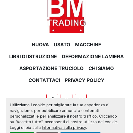
NUOVA
USATO
MACCHINE
LIBRI DI ISTRUZIONE
DEFORMAZIONE LAMIERA
ASPORTAZIONE TRUCIOLO
CHI SIAMO
CONTATTACI
PRIVACY POLICY
facebook
whatsapp
instagram
Utilizziamo i cookie per migliorare la tua esperienza di
navigazione, per pubblicare annunci o contenuti
Machinio System
sito web di
Machinio
personalizzati e per analizzare il nostro traffico. Cliccando
su "Accetta tutto", acconsenti al nostro utilizzo dei cookie.
Personalizza le preferenze sui Cookies
Leggi di più sulla
Informativa sulla privacy
.