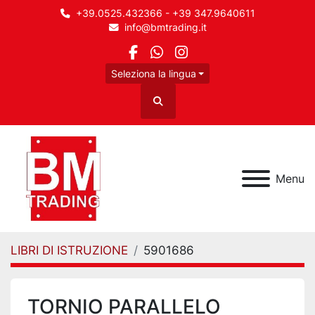
+39.0525.432366 - +39 347.9640611
info@bmtrading.it
facebook
whatsapp
instagram
Seleziona la lingua
Cerca
Menu
LIBRI DI ISTRUZIONE
5901686
TORNIO PARALLELO