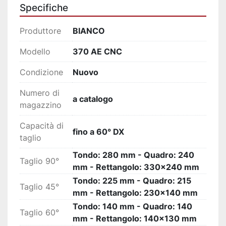
Specifiche
protezione, doppio pulsante di sicurezza per 
avviamento ciclo e impianto elettrico in bassa 
Produttore
BIANCO
tensione secondo normative CE.
Modello
370 AE CNC
Condizione
Nuovo
Numero di
a catalogo
magazzino
Capacità di
fino a 60° DX
taglio
Tondo: 280 mm - Quadro: 240
Taglio 90°
mm - Rettangolo: 330x240 mm
Tondo: 225 mm - Quadro: 215
Taglio 45°
mm - Rettangolo: 230x140 mm
Tondo: 140 mm - Quadro: 140
Taglio 60°
mm - Rettangolo: 140x130 mm