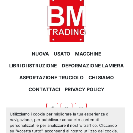
NUOVA
USATO
MACCHINE
LIBRI DI ISTRUZIONE
DEFORMAZIONE LAMIERA
ASPORTAZIONE TRUCIOLO
CHI SIAMO
CONTATTACI
PRIVACY POLICY
facebook
whatsapp
instagram
Utilizziamo i cookie per migliorare la tua esperienza di
navigazione, per pubblicare annunci o contenuti
Machinio System
sito web di
Machinio
personalizzati e per analizzare il nostro traffico. Cliccando
su "Accetta tutto", acconsenti al nostro utilizzo dei cookie.
Personalizza le preferenze sui Cookies