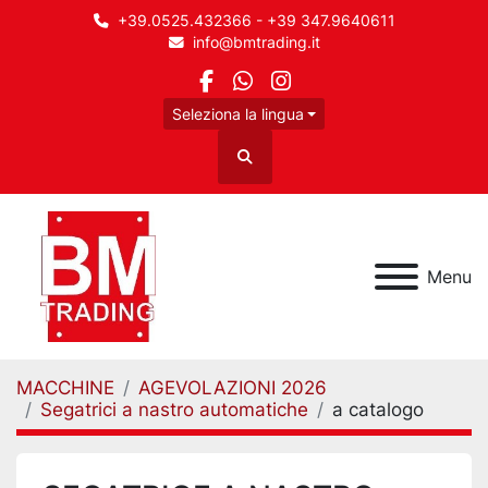
+39.0525.432366 - +39 347.9640611
info@bmtrading.it
facebook
whatsapp
instagram
Seleziona la lingua
Cerca
Menu
MACCHINE
AGEVOLAZIONI 2026
Segatrici a nastro automatiche
a catalogo