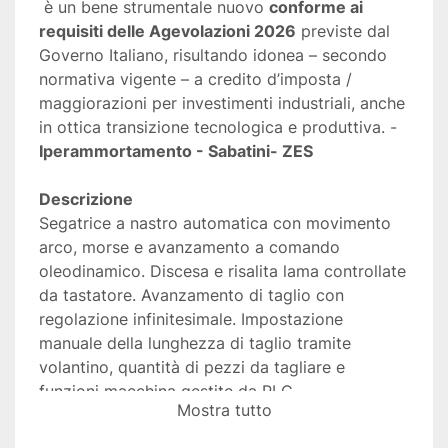
 è un bene strumentale nuovo 
conforme ai 
requisiti delle Agevolazioni 2026
 previste dal 
Governo Italiano, risultando idonea – secondo 
normativa vigente – a credito d’imposta / 
maggiorazioni per investimenti industriali, anche 
in ottica transizione tecnologica e produttiva. -
Iperammortamento - Sabatini- ZES
Descrizione
Segatrice a nastro automatica con movimento 
arco, morse e avanzamento a comando 
oleodinamico. Discesa e risalita lama controllate 
da tastatore. Avanzamento di taglio con 
regolazione infinitesimale. Impostazione 
manuale della lunghezza di taglio tramite 
volantino, quantità di pezzi da tagliare e 
funzioni macchina gestite da PLC. 
Mostra tutto
Tensionamento lama meccanico controllato da 
finecorsa. La macchina è completa di carter di 