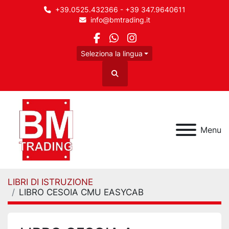
+39.0525.432366 - +39 347.9640611
info@bmtrading.it
facebook
whatsapp
instagram
Seleziona la lingua
Cerca
Menu
LIBRI DI ISTRUZIONE
LIBRO CESOIA CMU EASYCAB