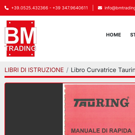
info@bmtrading
+39.0525.432366 - +39 347.9640611
HOME
LIBRI DI ISTRUZIONE
Libro Curvatrice Tauri