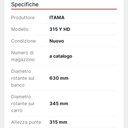
mm
Specifiche
Piattaforma a 4 griffe indipendenti 
diametro 400 mm
Produttore
ITAMA
Lunetta fissa a rulli
Lunetta mobile
Modello
315 Y HD
Contropunta fissa
Condizione
Nuovo
Contropunta girevole
Piedini di livellamento
Numero di
Chiavi di servizio Marchio e Certificato 
a catalogo
magazzino
CE
Diametro
rotante sul
630 mm
banco
Diametro
rotante sul
345 mm
carro
Altezza punte
315 mm