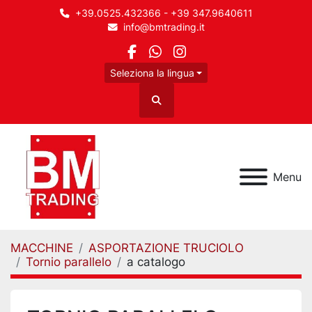
+39.0525.432366 - +39 347.9640611
info@bmtrading.it
facebook
whatsapp
instagram
Seleziona la lingua
Cerca
Menu
MACCHINE
ASPORTAZIONE TRUCIOLO
Tornio parallelo
a catalogo