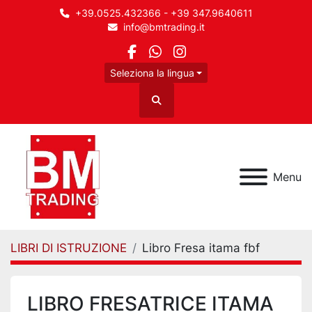
+39.0525.432366 - +39 347.9640611
info@bmtrading.it
facebook
whatsapp
instagram
Seleziona la lingua
Cerca
Menu
LIBRI DI ISTRUZIONE
Libro Fresa itama fbf
LIBRO FRESATRICE ITAMA