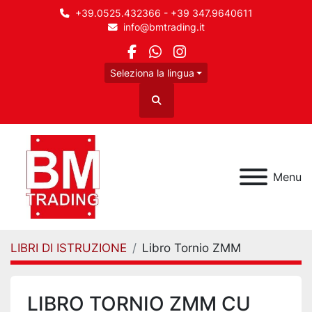
+39.0525.432366 - +39 347.9640611
info@bmtrading.it
facebook
whatsapp
instagram
Seleziona la lingua
Cerca
Menu
LIBRI DI ISTRUZIONE
Libro Tornio ZMM
LIBRO TORNIO ZMM CU