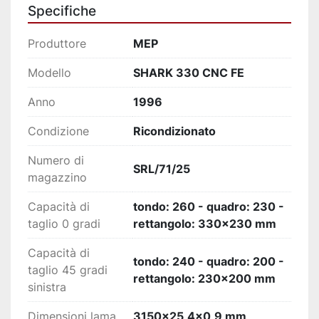
Specifiche
riducendo lo spreco di materiale.
Conforme a tutte le 
normative UE, EFTA, 
Produttore
MEP
UL e CSA
 in materia di sicurezza.
Facilità d’uso grazie alla consolle 
Modello
SHARK 330 CNC FE
ergonomica e alla modalità 
Anno
semiautomatica dinamica.
1996
Ottimo rapporto 
prestazioni/consumo 
Condizione
Ricondizionato
energetico
 (potenza installata totale: 3,3 
kW).
Numero di
SRL/71/25
magazzino
Capacità di
tondo: 260 - quadro: 230 -
taglio 0 gradi
rettangolo: 330x230 mm
Capacità di
tondo: 240 - quadro: 200 -
taglio 45 gradi
rettangolo: 230x200 mm
sinistra
Dimensioni lama
3150x25,4x0,9 mm