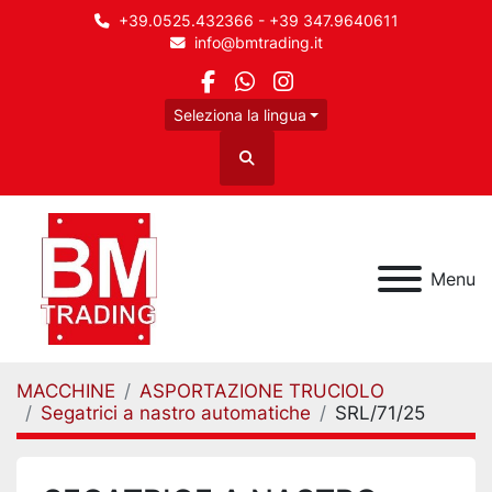
+39.0525.432366 - +39 347.9640611
info@bmtrading.it
facebook
whatsapp
instagram
Seleziona la lingua
Cerca
Menu
MACCHINE
ASPORTAZIONE TRUCIOLO
Segatrici a nastro automatiche
SRL/71/25