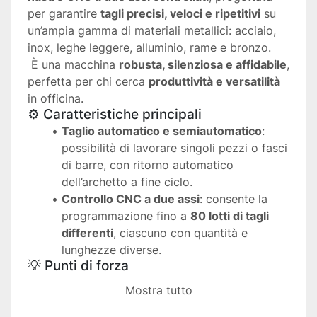
per garantire 
tagli precisi, veloci e ripetitivi
 su 
un’ampia gamma di materiali metallici: acciaio, 
inox, leghe leggere, alluminio, rame e bronzo.
 È una macchina 
robusta, silenziosa e affidabile
, 
perfetta per chi cerca 
produttività e versatilità
in officina.
⚙️ Caratteristiche principali
Taglio automatico e semiautomatico
: 
possibilità di lavorare singoli pezzi o fasci 
di barre, con ritorno automatico 
dell’archetto a fine ciclo.
Controllo CNC a due assi
: consente la 
programmazione fino a 
80 lotti di tagli 
differenti
, ciascuno con quantità e 
lunghezze diverse.
💡 Punti di forza
Elevata 
precisione e ripetibilità
 grazie al 
Mostra tutto
controllo numerico.
Taglio con 
sfrido minimo (1,2 mm)
, 