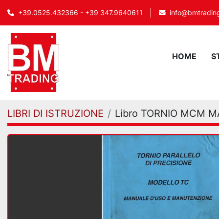
info@bmtrading
+39.0525.432366 - +39 347.9640611
HOME
LIBRI DI ISTRUZIONE
Libro TORNIO MCM 