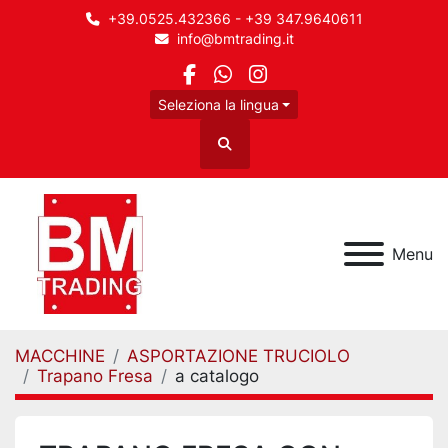
+39.0525.432366 - +39 347.9640611
info@bmtrading.it
facebook
whatsapp
instagram
Seleziona la lingua
Cerca
Menu
MACCHINE
ASPORTAZIONE TRUCIOLO
Trapano Fresa
a catalogo