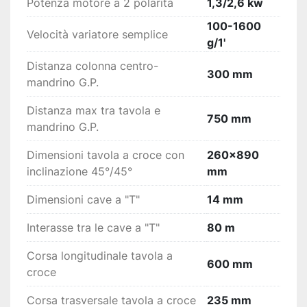
Potenza motore a 2 polarità
1,3/2,6 kw
100-1600
Velocità variatore semplice
g/1'
Distanza colonna centro-
300 mm
mandrino G.P.
Distanza max tra tavola e
750 mm
mandrino G.P.
Dimensioni tavola a croce con
260x890
inclinazione 45°/45°
mm
Dimensioni cave a "T"
14 mm
Interasse tra le cave a "T"
80 m
Corsa longitudinale tavola a
600 mm
croce
Corsa trasversale tavola a croce
235 mm