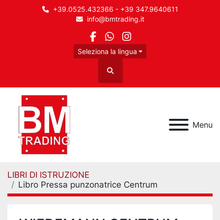
+39.0525.432366 - +39 347.9640611
info@bmtrading.it
facebook
whatsapp
instagram
Seleziona la lingua
Cerca
Menu
LIBRI DI ISTRUZIONE
Libro Pressa punzonatrice Centrum