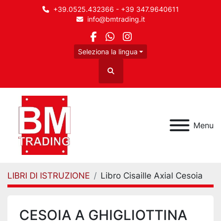
+39.0525.432366 - +39 347.9640611
info@bmtrading.it
facebook
whatsapp
instagram
Seleziona la lingua
Cerca
Menu
LIBRI DI ISTRUZIONE
Libro Cisaille Axial Cesoia
CESOIA A GHIGLIOTTINA