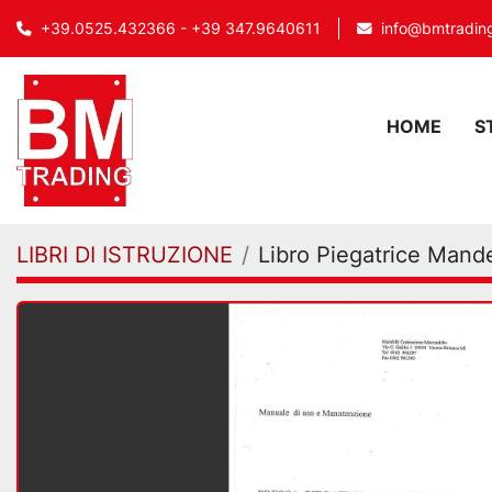
info@bmtrading
+39.0525.432366 - +39 347.9640611
HOME
LIBRI DI ISTRUZIONE
Libro Piegatrice Mande