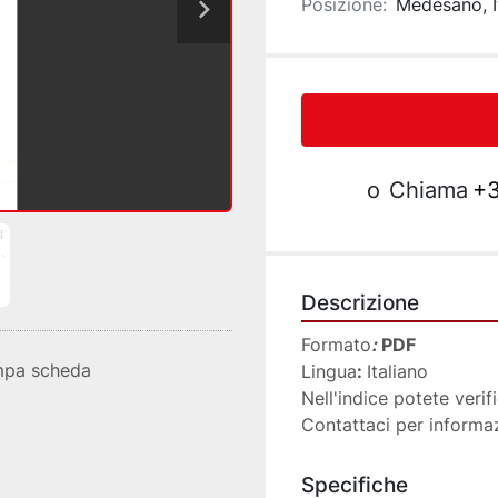
Posizione:
Medesano, I
o
Chiama
+3
Descrizione
Formato
:
 PDF
mpa scheda
Lingua
: 
Italiano
Nell'indice potete verifi
Contattaci per informa
Specifiche