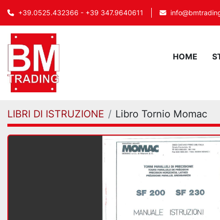
info@bmtrading
+39.0525.432366 - +39 347.9640611
HOME
LIBRI DI ISTRUZIONE
Libro Tornio Momac