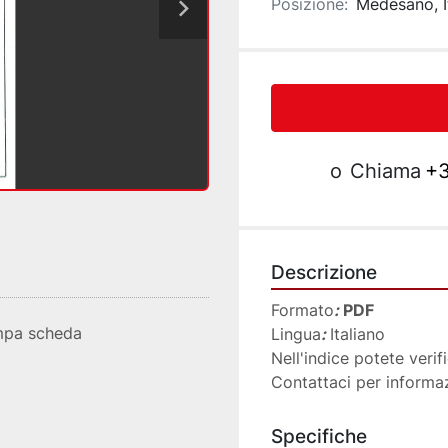
Posizione:
Medesano, I
o
Chiama
+3
Descrizione
Formato
:
 PDF
mpa scheda
Lingua
:
Italiano
Nell'indice potete verifi
Contattaci per informa
Specifiche