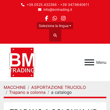
+39.0525.432366 - +39 347.9640611
info@bmtrading.it
facebook
whatsapp
instagram
Seleziona la lingua
Cerca
Menu
MACCHINE
ASPORTAZIONE TRUCIOLO
Trapano a colonna
a catalogo