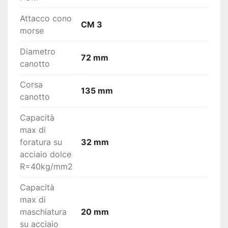
Attacco cono
CM 3
morse
Diametro
72 mm
canotto
Corsa
135 mm
canotto
Capacità
max di
foratura su
32 mm
acciaio dolce
R=40kg/mm2
Capacità
max di
maschiatura
20 mm
su acciaio