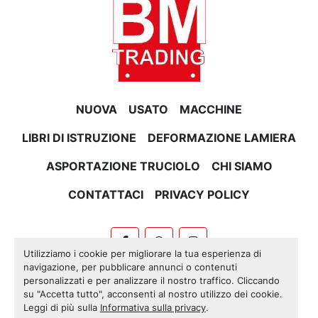
NUOVA
USATO
MACCHINE
LIBRI DI ISTRUZIONE
DEFORMAZIONE LAMIERA
ASPORTAZIONE TRUCIOLO
CHI SIAMO
CONTATTACI
PRIVACY POLICY
facebook
whatsapp
instagram
Utilizziamo i cookie per migliorare la tua esperienza di
navigazione, per pubblicare annunci o contenuti
Machinio System
sito web di
Machinio
personalizzati e per analizzare il nostro traffico. Cliccando
su "Accetta tutto", acconsenti al nostro utilizzo dei cookie.
Personalizza le preferenze sui Cookies
Leggi di più sulla
Informativa sulla privacy
.