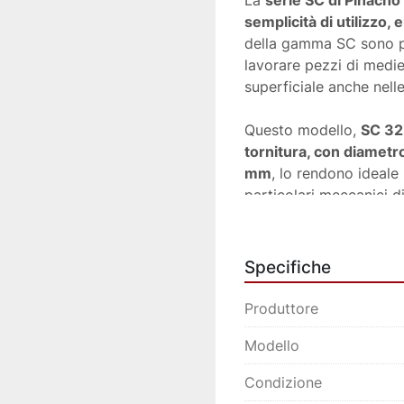
La 
serie SC di Pinacho 
semplicità di utilizzo,
della gamma SC sono par
lavorare pezzi di medie
superficiale anche nell
Questo modello, 
SC 32
tornitura, con diametro
mm
, lo rendono ideale 
particolari meccanici d
 🎯
A chi è destinato
Questo tornio parallelo
Specifiche
officine meccani
aziende metalme
Produttore
contoterzisti
Modello
reparti manuten
carpenterie con l
Condizione
aziende che lavor