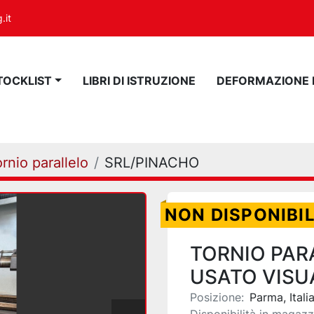
.it
STOCKLIST
LIBRI DI ISTRUZIONE
DEFORMAZIONE
rnio parallelo
SRL/PINACHO
NON DISPONIBI
TORNIO PAR
USATO VISU
Posizione:
Parma, Itali