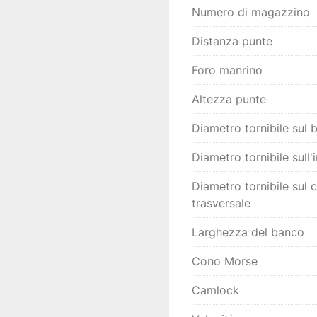
grandi dimension
Numero di magazzino
👉 È una soluzione part
Distanza punte
usato affidabile, con g
qualità/prezzo rispett
Foro manrino
📍 
Macchina disponibil
Altezza punte
 👀 
Visionabile su ap
 📩 Disponibili foto e
Diametro tornibile sul 
Diametro tornibile sull'
Diametro tornibile sul 
trasversale
Larghezza del banco
Cono Morse
Camlock