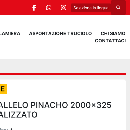
Seleziona la lingua
Cerca
facebook
whatsapp
instagram
 LAMIERA
ASPORTAZIONE TRUCIOLO
CHI SIAMO
CONTATTACI
LE
ALLELO PINACHO 2000x325
ALIZZATO
a