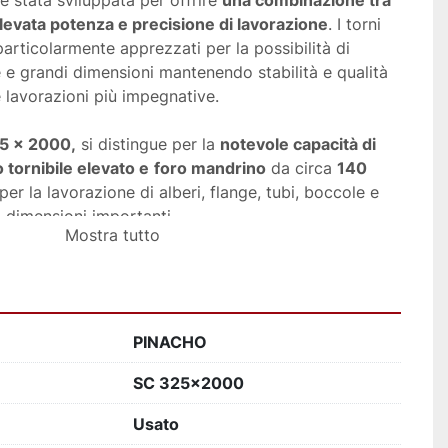
è stata sviluppata per offrire 
una combinazione tra 
 elevata potenza e precisione di lavorazione
. I torni 
ticolarmente apprezzati per la possibilità di 
 e grandi dimensioni mantenendo stabilità e qualità 
e lavorazioni più impegnative. 
5 × 2000,
 si distingue per la 
notevole capacità di 
 tornibile elevato e
foro mandrino
 da circa 
140 
per la lavorazione di alberi, flange, tubi, boccole e 
i dimensioni importanti.
Mostra tutto
 usato è ideale per:
che
ccaniche
PINACHO
SC 325x2000
zione
avorazioni interne
Usato
ano alberi, tubolari, flange e particolari di medio-