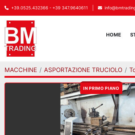
info@bmtrading
+39.0525.432366 - +39 347.9640611
HOME
MACCHINE
ASPORTAZIONE TRUCIOLO
To
IN PRIMO PIANO