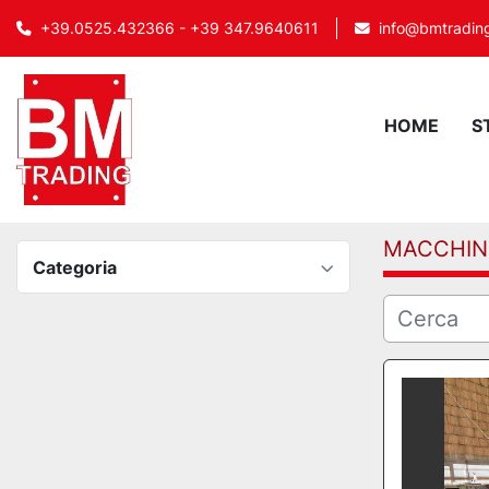
info@bmtrading
+39.0525.432366 - +39 347.9640611
HOME
MACCHIN
Categoria