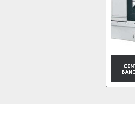
CENT
BANC