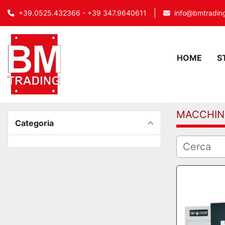
info@bmtrading
+39.0525.432366 - +39 347.9640611
HOME
MACCHIN
Categoria