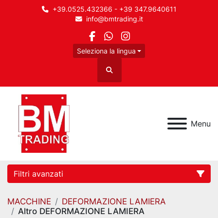
+39.0525.432366 - +39 347.9640611
info@bmtrading.it
facebook
whatsapp
instagram
Seleziona la lingua
Cerca
Menu
Filtri avanzati
MACCHINE
DEFORMAZIONE LAMIERA
Categoria
Altro DEFORMAZIONE LAMIERA