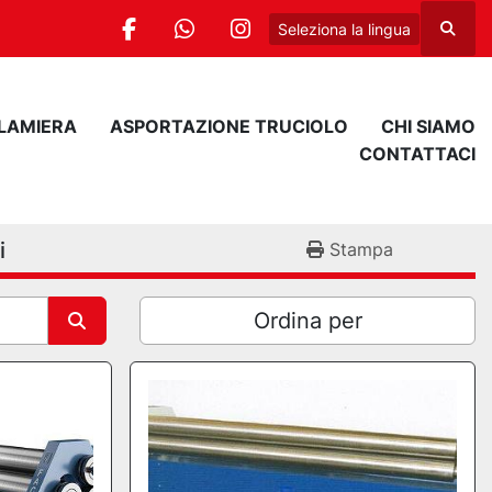
Seleziona la lingua
Cerca
facebook
whatsapp
instagram
 LAMIERA
ASPORTAZIONE TRUCIOLO
CHI SIAMO
CONTATTACI
i
Stampa
Ordina per