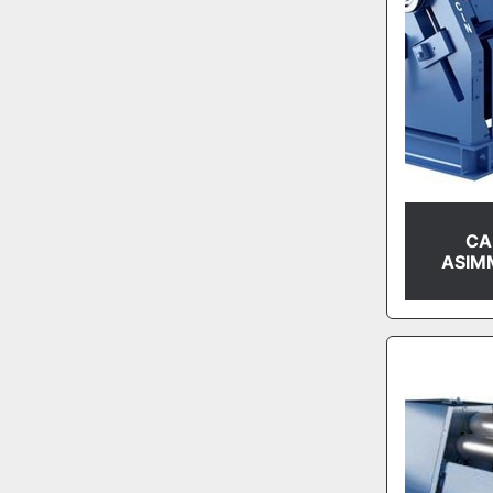
CA
ASIM