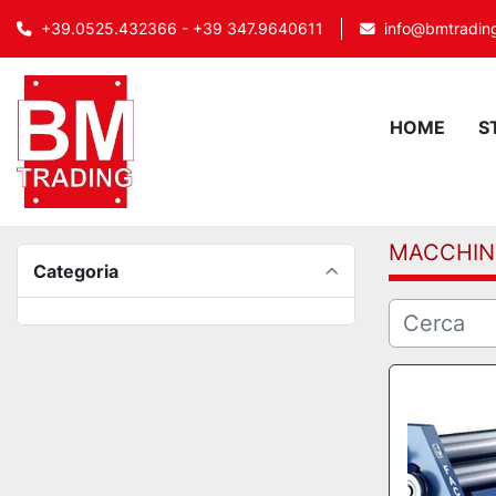
info@bmtrading
+39.0525.432366 - +39 347.9640611
HOME
MACCHIN
Categoria