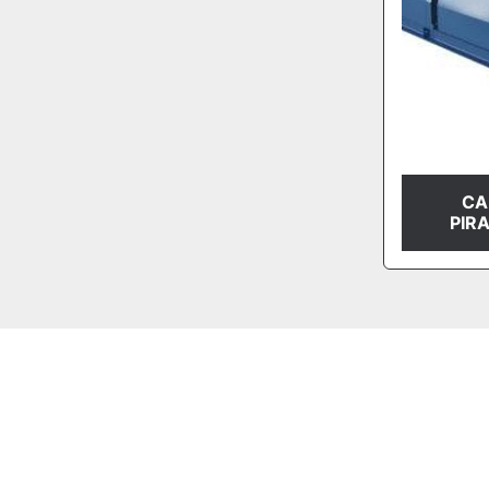
CA
PIR