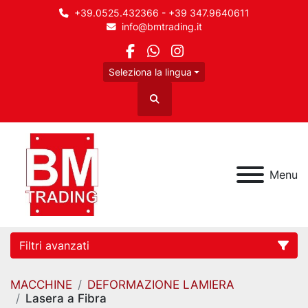
+39.0525.432366 - +39 347.9640611
info@bmtrading.it
facebook
whatsapp
instagram
Seleziona la lingua
Cerca
Menu
Filtri avanzati
MACCHINE
DEFORMAZIONE LAMIERA
Categoria
Lasera a Fibra