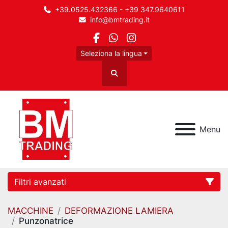
+39.0525.432366 - +39 347.9640611
info@bmtrading.it
facebook
whatsapp
instagram
Seleziona la lingua
Cerca
Menu
Filtri avanzati
MACCHINE
DEFORMAZIONE LAMIERA
Categoria
Punzonatrice