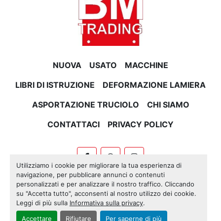
NUOVA
USATO
MACCHINE
LIBRI DI ISTRUZIONE
DEFORMAZIONE LAMIERA
ASPORTAZIONE TRUCIOLO
CHI SIAMO
CONTATTACI
PRIVACY POLICY
facebook
whatsapp
instagram
Utilizziamo i cookie per migliorare la tua esperienza di
navigazione, per pubblicare annunci o contenuti
Machinio System
sito web di
Machinio
personalizzati e per analizzare il nostro traffico. Cliccando
su "Accetta tutto", acconsenti al nostro utilizzo dei cookie.
Personalizza le preferenze sui Cookies
Leggi di più sulla
Informativa sulla privacy
.
Accettare
Rifiutare
Per saperne di più