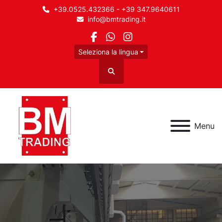
+39.0525.432366 - +39 347.9640611
info@bmtrading.it
facebook
whatsapp
instagram
Seleziona la lingua
Cerca
Menu