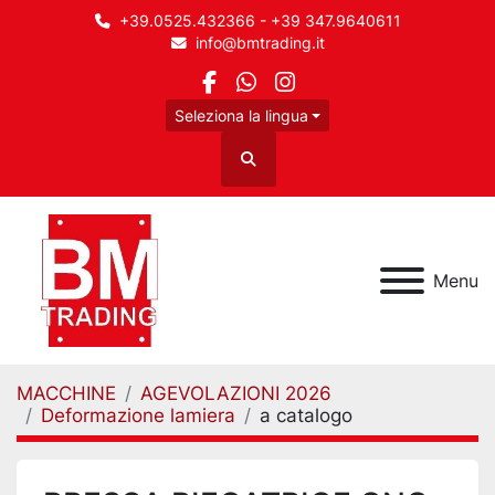
+39.0525.432366 - +39 347.9640611
info@bmtrading.it
facebook
whatsapp
instagram
Seleziona la lingua
Cerca
Menu
MACCHINE
AGEVOLAZIONI 2026
Deformazione lamiera
a catalogo