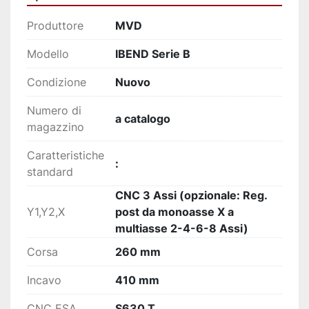
Produttore
MVD
Modello
IBEND Serie B
Condizione
Nuovo
Numero di
a catalogo
magazzino
Caratteristiche
:
standard
CNC 3 Assi (opzionale: Reg.
Y1,Y2,X
post da monoasse X a
multiasse 2-4-6-8 Assi)
Corsa
260 mm
Incavo
410 mm
CNC ESA
S630 T