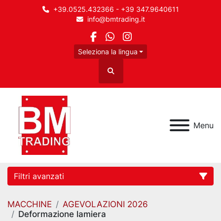
+39.0525.432366 - +39 347.9640611
info@bmtrading.it
facebook
whatsapp
instagram
Seleziona la lingua
Cerca
Menu
Filtri avanzati
MACCHINE
AGEVOLAZIONI 2026
Categoria
Deformazione lamiera