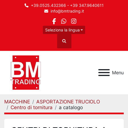
+39.0525.432366 - +39 347.9640611
info@bmtrading.it
facebook
whatsapp
instagram
Seleziona la lingua
Cerca
Menu
MACCHINE
ASPORTAZIONE TRUCIOLO
Centro di tornitura
a catalogo