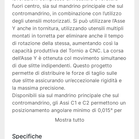
fuori centro, sia sul mandrino principale che sul 
contromandrino, in combinazione con l’utilizzo 
degli utensili motorizzati. Si può utilizzare l’Asse 
Y anche in tornitura, utilizzando utensili multipli 
montati in torretta per eliminare anche il tempo 
di rotazione della stessa, aumentando così la 
capacità produttiva del Tornio a CNC. La corsa 
dell’Asse Y è ottenuta col movimento simultaneo 
di due slitte indipendenti. Questo progetto 
permette di distribuire le forze di taglio sulle 
due slitte assicurando un’eccezionale rigidità e 
la massima precisione.
Disponibili sia sul mandrino principale che sul 
contromandrino, gli Assi C1 e C2 permettono un 
posizionamento angolare minimo di 0,015° per 
poter eseguire lavorazioni di contornatura 
Mostra tutto
tridimensionale. Le lavorazioni di pezzi cilindrici 
e prismatici che richiedono anche 
Specifiche