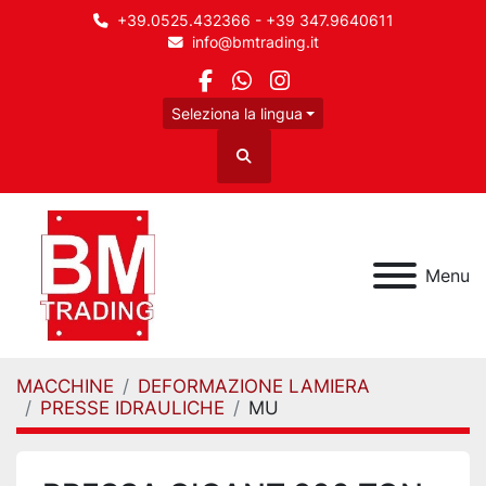
+39.0525.432366 - +39 347.9640611
info@bmtrading.it
facebook
whatsapp
instagram
Seleziona la lingua
Cerca
Menu
MACCHINE
DEFORMAZIONE LAMIERA
PRESSE IDRAULICHE
MU