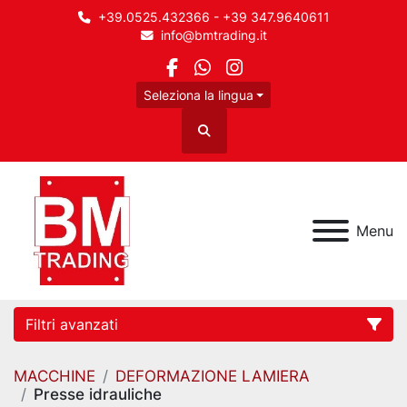
+39.0525.432366 - +39 347.9640611
info@bmtrading.it
facebook
whatsapp
instagram
Seleziona la lingua
Cerca
Menu
Filtri avanzati
MACCHINE
DEFORMAZIONE LAMIERA
Categoria
Presse idrauliche