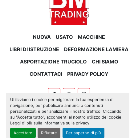
NUOVA
USATO
MACCHINE
LIBRI DI ISTRUZIONE
DEFORMAZIONE LAMIERA
ASPORTAZIONE TRUCIOLO
CHI SIAMO
CONTATTACI
PRIVACY POLICY
facebook
whatsapp
instagram
Utilizziamo i cookie per migliorare la tua esperienza di
navigazione, per pubblicare annunci o contenuti
Machinio System
sito web di
Machinio
personalizzati e per analizzare il nostro traffico. Cliccando
su "Accetta tutto", acconsenti al nostro utilizzo dei cookie.
Personalizza le preferenze sui Cookies
Leggi di più sulla
Informativa sulla privacy
.
Accettare
Rifiutare
Per saperne di più