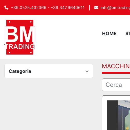
info@bmtrading
+39.0525.432366 - +39 347.9640611
HOME
MACCHIN
Categoria